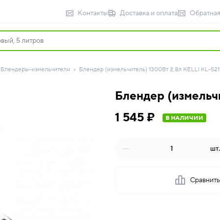
Контакты
Доставка и оплата
Обратная
Блендеры-измельчители
Блендер (измельчитель) 1300Вт 2,8л KELLI KL-5217
Блендер (измельчи
1 545 ₽
В НАЛИЧИИ
шт.
Сравнит