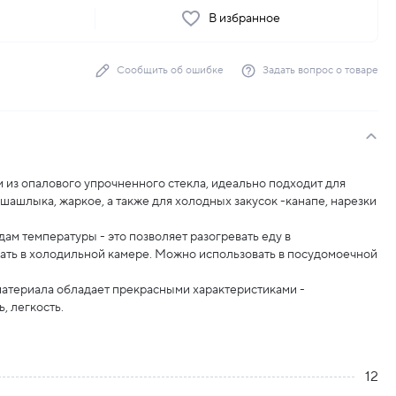
ь
В избранное
Сообщить об ошибке
Задать вопрос о товаре
из опалового упрочненного стекла, идеально подходит для
 шашлыка, жаркое, а также для холодных закусок -канапе, нарезки
ам температуры - это позволяет разогревать еду в
ать в холодильной камере. Можно использовать в посудомоечной
материала обладает прекрасными характеристиками -
, легкость.
12