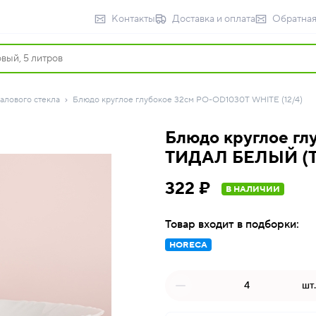
Контакты
Доставка и оплата
Обратная
алового стекла
Блюдо круглое глубокое 32см PO-OD1030T WHITE (12/4)
Блюдо круглое гл
ТИДАЛ БЕЛЫЙ (TI
322 ₽
В НАЛИЧИИ
Товар входит в подборки:
HORECA
шт.