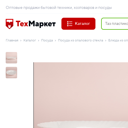
Оптовые продажи бытовой техники, хозтоваров и посуды
Каталог
Главная
Каталог
Посуда
Посуда из опалового стекла
Блюда из оп