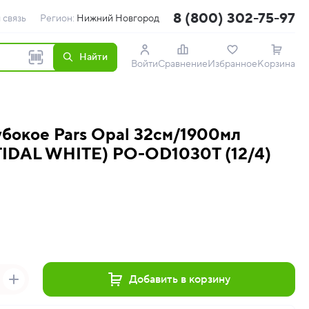
8 (800) 302-75-97
 связь
Регион:
Нижний Новгород
Найти
Войти
Сравнение
Избранное
Корзина
убокое Pars Opal 32см/1900мл
DAL WHITE) PO-OD1030T (12/4)
Добавить в корзину