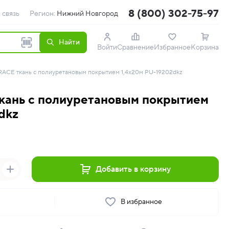
8 (800) 302-75-97
 связь
Регион:
Нижний Новгород
Найти
Войти
Сравнение
Избранное
Корзина
ACE ткань с полиуретановым покрытием 1,4х20м PU-19202dkz
кань с полиуретановым покрытием
dkz
Добавить в корзину
ь
В избранное