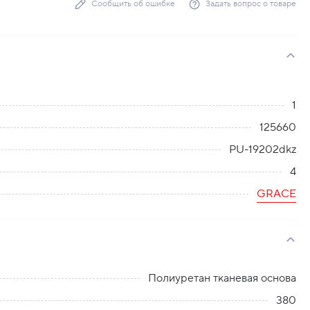
Сообщить об ошибке
Задать вопрос о товаре
1
125660
PU-19202dkz
4
GRACE
Полиуретан тканевая основа
380