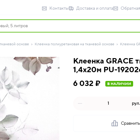
Контакты
Доставка и оплата
Обратная
тканевой основе
Клеенка полиуретановая на тканевой основе
Клеенка GR
Клеенка GRACE т
1,4х20м PU-19202
6 032 ₽
В НАЛИЧИИ
рул.
Сравнит