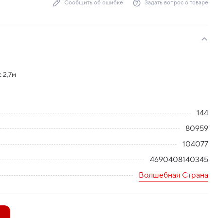
Сообщить об ошибке
Задать вопрос о товаре
 2,7м
144
80959
104077
4690408140345
Волшебная Страна