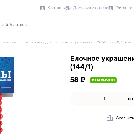
Контакты
Доставка и оплата
Обратная
 праздников
Бусы новогодние
Елочное украшение БУСЫ Блеск 2,7м красны
Елочное украшени
(144/1)
58 ₽
В НАЛИЧИИ
шт.
Сравнит