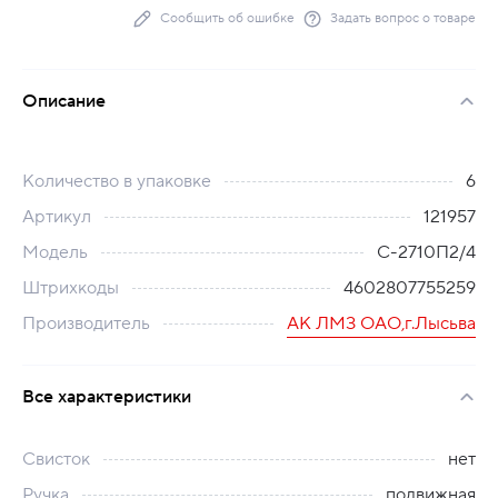
Сообщить об ошибке
Задать вопрос о товаре
Описание
Количество в упаковке
6
Артикул
121957
Модель
С-2710П2/4
Штрихкоды
4602807755259
Производитель
АК ЛМЗ ОАО,г.Лысьва
Все характеристики
Свисток
нет
Ручка
подвижная