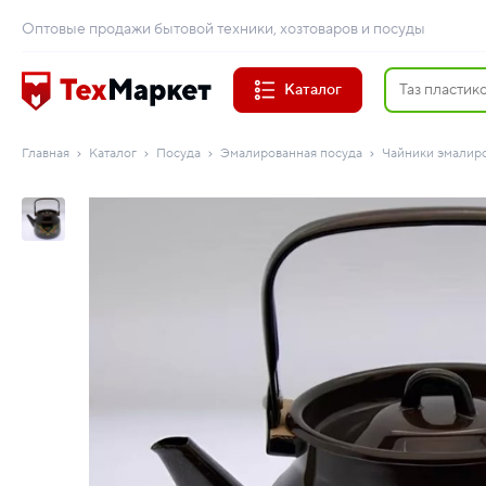
Оптовые продажи бытовой техники, хозтоваров и посуды
Каталог
Главная
Каталог
Посуда
Эмалированная посуда
Чайники эмалир