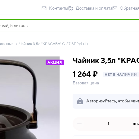
Контакты
Доставка и оплата
Обратная
ованные
Чайник 3,5л "КРАСАВА" С-2713П2/4 (4)
Чайник 3,5л "КРА
АКЦИЯ
1 264 ₽
НЕТ В НАЛИЧИИ
Базовая цена
Авторизуйтесь, чтобы уви
шт.