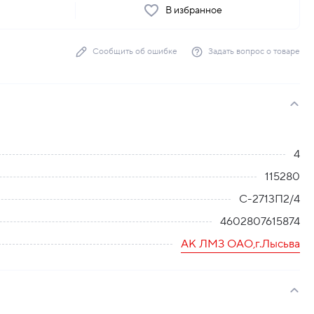
ь
В избранное
Сообщить об ошибке
Задать вопрос о товаре
4
115280
С-2713П2/4
4602807615874
АК ЛМЗ ОАО,г.Лысьва