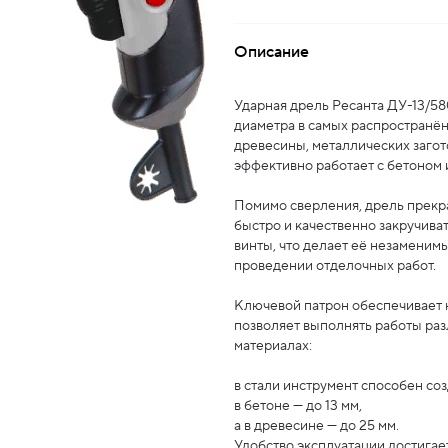
Описание
Ударная дрель Ресанта ДУ-13/58
диаметра в самых распространён
древесины, металлических загот
эффективно работает с бетоном 
Помимо сверления, дрель прекр
быстро и качественно закручива
винты, что делает её незаменим
проведении отделочных работ.
Ключевой патрон обеспечивает н
позволяет выполнять работы ра
материалах:
в стали инструмент способен соз
в бетоне — до 13 мм,
а в древесине — до 25 мм.
Удобство эксплуатации достига