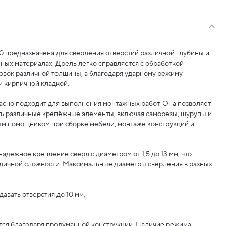
0 предназначена для сверления отверстий различной глубины и
ных материалах. Дрель легко справляется с обработкой
овок различной толщины, а благодаря ударному режиму
и кирпичной кладкой.
асно подходит для выполнения монтажных работ. Она позволяет
ть различные крепёжные элементы, включая саморезы, шурупы и
ым помощником при сборке мебели, монтаже конструкций и
адёжное крепление свёрл с диаметром от 1,5 до 13 мм, что
зличной сложности. Максимальные диаметры сверления в разных
давать отверстия до 10 мм,
ется благодаря продуманной конструкции. Наличие режима