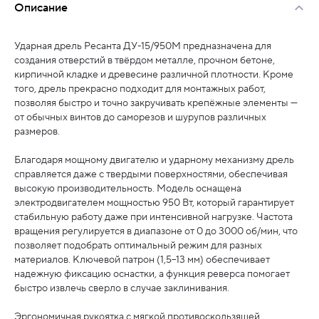
Описание
Ударная дрель Ресанта ДУ-15/950М предназначена для
создания отверстий в твёрдом металле, прочном бетоне,
кирпичной кладке и древесине различной плотности. Кроме
того, дрель прекрасно подходит для монтажных работ,
позволяя быстро и точно закручивать крепёжные элементы —
от обычных винтов до саморезов и шурупов различных
размеров.
Благодаря мощному двигателю и ударному механизму дрель
справляется даже с твердыми поверхностями, обеспечивая
высокую производительность. Модель оснащена
электродвигателем мощностью 950 Вт, который гарантирует
стабильную работу даже при интенсивной нагрузке. Частота
вращения регулируется в диапазоне от 0 до 3000 об/мин, что
позволяет подобрать оптимальный режим для разных
материалов. Ключевой патрон (1,5–13 мм) обеспечивает
надежную фиксацию оснастки, а функция реверса помогает
быстро извлечь сверло в случае заклинивания.
Эргономичная рукоятка с мягкой противоскользящей