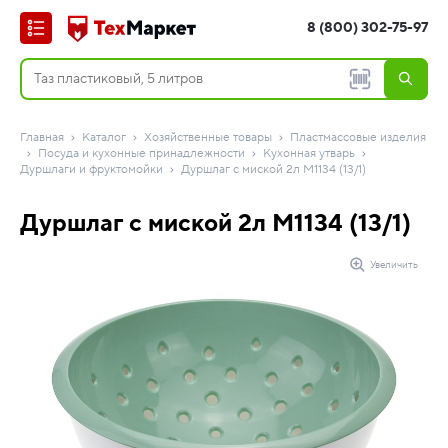
8 (800) 302-75-97
Главная
Каталог
Хозяйственные товары
Пластмассовые изделия
Посуда и кухонные принадлежности
Кухонная утварь
Дуршлаги и фруктомойки
Дуршлаг с миской 2л М1134 (13/1)
Дуршлаг с миской 2л М1134 (13/1)
Увеличить