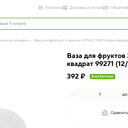
Контакты
Доставка и оплата
Обратная
ические этажерки
Ваза для фруктов 2-х ярусная LFP2AT 7081 Модена квадрат 
Ваза для фруктов
квадрат 99271 (12/
392 ₽
В НАЛИЧИИ
шт.
Сравнит