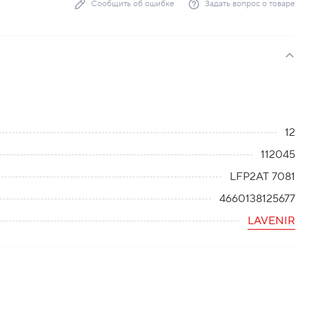
Сообщить об ошибке
Задать вопрос о товаре
12
112045
LFP2AT 7081
4660138125677
LAVENIR