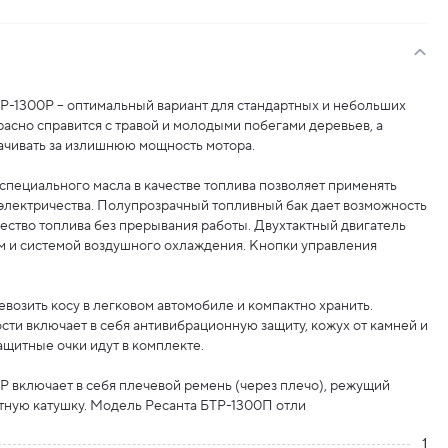
Р-1300Р – оптимальный вариант для стандартных и небольших
расно справится с травой и молодыми побегами деревьев, а
ачивать за излишнюю мощность мотора.
специального масла в качестве топлива позволяет применять
 электричества. Полупрозрачный топливный бак дает возможность
ество топлива без прерывания работы. Двухтактный двигатель
м и системой воздушного охлаждения. Кнопки управления
евозить косу в легковом автомобиле и компактно хранить.
сти включает в себя антивибрационную защиту, кожух от камней и
Защитные очки идут в комплекте.
 включает в себя плечевой ремень (через плечо), режущий
тную катушку. Модель Ресанта БТР-1300П отли
1