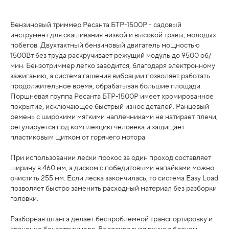
Бензиновый триммер Ресанта БТР-1500Р - садовый
инструмент для скашивания низкой и высокой травы, молодых
побегов. Двухтактный бензиновый двигатель мощностью
1500Вт без труда раскручивает режущий модуль до 9500 об/
мин. Бензотриммер легко заводится, благодаря электронному
зажиганию, а система гашения вибрации позволяет работать
продолжительное время, обрабатывая большие площади.
Поршневая группа Ресанта БТР-1500Р имеет хромированное
покрытие, исключающее быстрый износ деталей. Ранцевый
ремень с широкими мягкими наплечниками не натирает плечи,
регулируется под комплекцию человека и защищает
пластиковым щитком от горячего мотора.
При использовании лески прокос за один проход составляет
ширину в 460 мм, а диском с победитовыми напайками можно
очистить 255 мм. Если леска закончилась, то система Easy Load
позволяет быстро заменить расходный материал без разборки
головки.
Разборная штанга делает беспроблемной транспортировку и