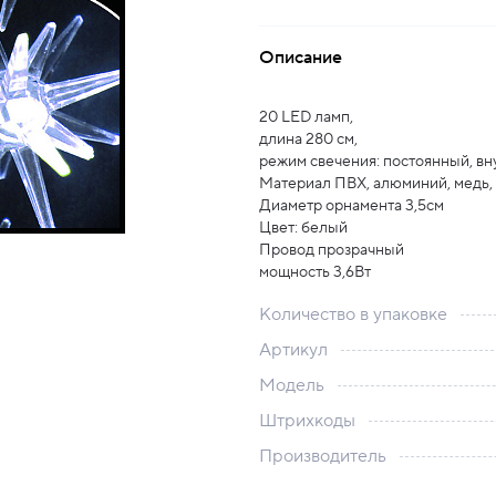
Описание
20 LED ламп,
длина 280 см,
режим свечения: постоянный, вн
Материал ПВХ, алюминий, медь,
Диаметр орнамента 3,5см
Цвет: белый
Провод прозрачный
мощность 3,6Вт
Количество в упаковке
Артикул
Модель
Штрихкоды
Производитель