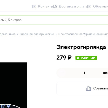
Контакты
Доставка и оплата
Обратная
 праздников
Гирлянды электрические
Электрогирлянда "Яркие снежинки" 
Электрогирлянда 
279 ₽
В НАЛИЧИИ
шт.
Сравнит