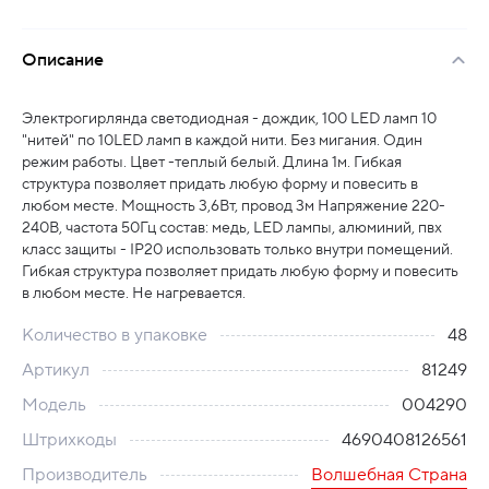
Описание
Электрогирлянда светодиодная - дождик, 100 LED ламп 10
"нитей" по 10LED ламп в каждой нити. Без мигания. Один
режим работы. Цвет -теплый белый. Длина 1м. Гибкая
структура позволяет придать любую форму и повесить в
любом месте. Мощность 3,6Вт, провод 3м Напряжение 220-
240В, частота 50Гц состав: медь, LED лампы, алюминий, пвх
класс защиты - IP20 использовать только внутри помещений.
Гибкая структура позволяет придать любую форму и повесить
в любом месте. Не нагревается.
Количество в упаковке
48
Артикул
81249
Модель
004290
Штрихкоды
4690408126561
Производитель
Волшебная Страна