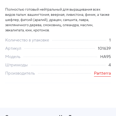
Полностью готовый нейтральный для выращивания всех
видов пальм: вашингтония, веерная, ливистона, финик, а также
шефлер, фатсий (аралий), драцен, самшита, лавра,
земляничного дерева, смоковниц, олеандра, маслин,
эвкалипата, юкк, кротонов.
Количество в упаковке
1
Артикул
101639
Модель
НА95
Штрихкоды
4
Производитель
Partterra