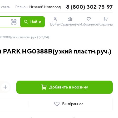
8 (800) 302-75-97
 связь
Регион:
Нижний Новгород
Найти
Войти
Сравнение
Избранное
Корзина
388В(узкий пластм.руч.) (72/24)
 PARK HG0388В(узкий пластм.руч.)
Добавить в корзину
ь
В избранное