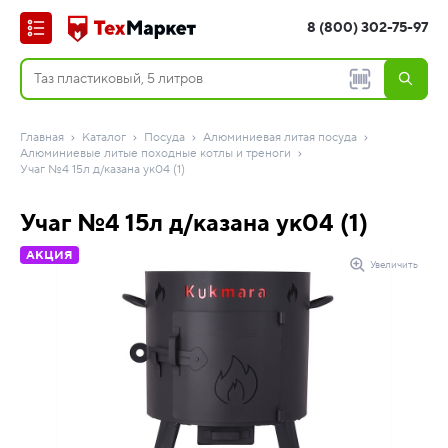
8 (800) 302-75-97
Главная
Каталог
Посуда
Алюминиевая литая посуда
Алюминиевые литые походные котлы и треноги
Учаг №4 15л д/казана ук04 (1)
Учаг №4 15л д/казана ук04 (1)
АКЦИЯ
Увеличить