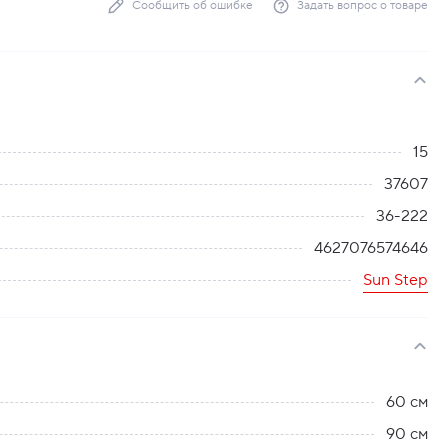
Сообщить об ошибке
Задать вопрос о товаре
15
37607
36-222
4627076574646
Sun Step
60 см
90 см