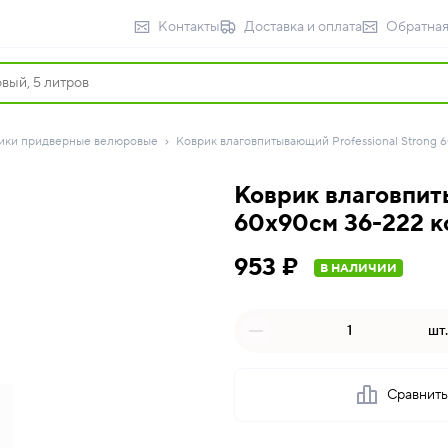
Контакты
Доставка и оплата
Обратная
ики придверные велюровые
Коврик влаговпитывающий Professional Strong 6
Коврик влаговпит
60х90см 36-222 ко
953 ₽
В НАЛИЧИИ
шт.
Сравнит