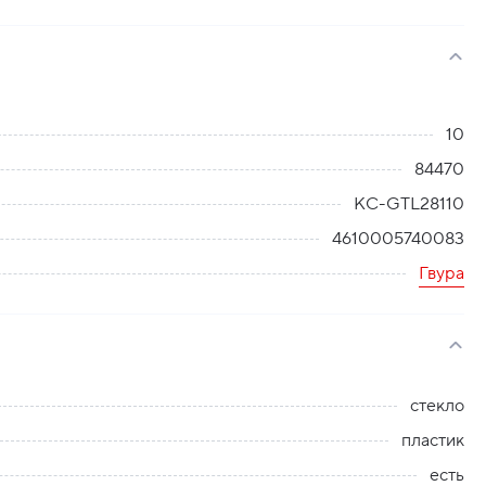
10
84470
KC-GTL28110
4610005740083
Гвура
стекло
пластик
есть