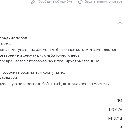
Сообщить об ошибке
Задать вопрос о товаре
средних пород.
 корма.
дятся выступающие элементы, благодаря которым замедляется
еварение и снижая риск избыточного веса.
превращается в головоломку и тренирует умственные
 позволит просыпаться корму на пол.
наклейки.
иальную поверхность Soft-touch, которая хорошо моется и
10
120176
М1804