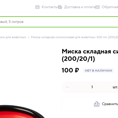
Контакты
Доставка и оплата
Обратная
ски для животных
Миска складная силиконовая для животных 300 мл (200/2
Миска складная с
(200/20/1)
100 ₽
НЕТ В НАЛИЧИИ
шт.
Сравнит