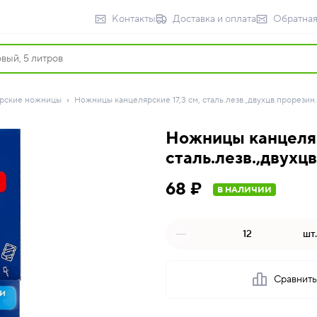
Контакты
Доставка и оплата
Обратная
рские ножницы
Ножницы канцелярские 17,3 см, сталь.лезв.,двухцв.прорезин.
Ножницы канцеляр
сталь.лезв.,двухцв
68 ₽
В НАЛИЧИИ
шт.
Сравнит