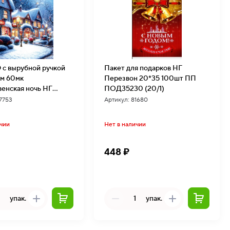
 с вырубной ручкой
Пакет для подарков НГ
см 60мк
Перезвон 20*35 100шт ПП
енская ночь НГ
ПОД35230 (20/1)
 25шт ВУР56614
17753
Артикул: 81680
ичии
Нет в наличии
448 ₽
упак.
упак.