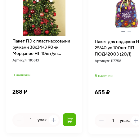
Пакет ПЭ с пластмассовыми
Пакет для подарков 
ручками 38х34+3 90мк
25*40 уп 100шт ПП
Мерцание НГ 10шт/уп
ПОД42003 (20/1)
ПЛР56779 10шт (15/1)
Артикул: 110813
Артикул: 117758
В наличии
В наличии
288 ₽
655 ₽
упак.
упак.