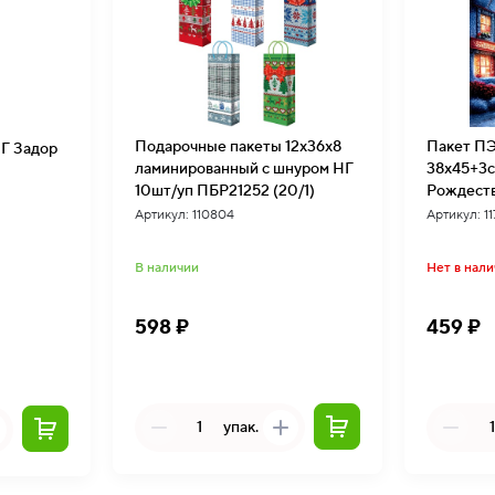
Подарочные пакеты 12х36х8
Пакет ПЭ
НГ Задор
ламинированный с шнуром НГ
38х45+3
10шт/уп ПБР21252 (20/1)
Рождеств
глянцевый уп
Артикул: 110804
Артикул: 1
(20/1)
В наличии
Нет в нал
598 ₽
459 ₽
упак.