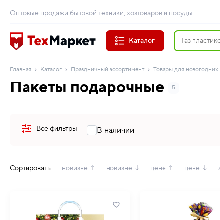
Оптовые продажи бытовой техники, хозтоваров и посуды
Каталог
Главная
Каталог
Праздничный ассортимент
Товары для новогодних
Пакеты подарочные
5
Все фильтры
В наличии
Сортировать:
новизне ↑
новизне ↓
цене ↑
цене ↓