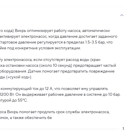
о хода) Вихрь оптимизирует работу насоса, автоматически
 активирует электронасос, когда давление достигает заданного
Стартовое давление регулируется в пределах 1.5-3.5 бар, что
ойке под конкретные условия эксплуатации.
у электронасоса, если отсутствует расход воды (кран
ка остановки насоса (около 10 секунд) предотвращает частый
с оборудования. Датчик помогает предотвратить повреждение
ды («сухой ход»).
коммутирующий ток до 12 А, что позволяет ему управлять
200 Вт. Он выдерживает рабочее давление в системе до 10 бар.
турой до 55°С.
са Вихрь помогает продлить срок службы электронасоса,
омок, а также обеспечить бе
1