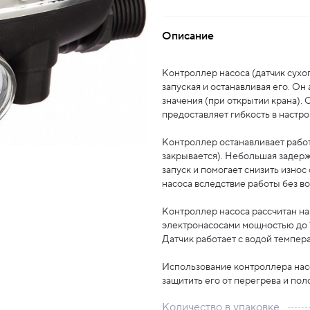
Описание
Контроллер насоса (датчик сухог
запуская и останавливая его. Он
значения (при открытии крана). 
предоставляет гибкость в настр
Контроллер останавливает работ
закрывается). Небольшая задерж
запуск и помогает снизить изно
насоса вследствие работы без во
Контроллер насоса рассчитан на 
электронасосами мощностью до 1
Датчик работает с водой темпера
Использование контроллера насо
защитить его от перегрева и пол
Количество в упаковке