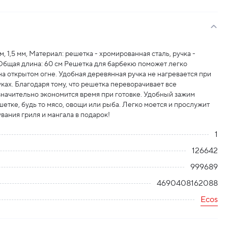
м, 1,5 мм, Материал: решетка - хромированная сталь, ручка -
 Общая длина: 60 см Решетка для барбекю поможет легко
а открытом огне. Удобная деревянная ручка не нагревается при
уках. Благодаря тому, что решетка переворачивает все
начительно экономится время при готовке. Удобный зажим
етке, будь то мясо, овощи или рыба. Легко моется и прослужит
вания гриля и мангала в подарок!
1
126642
999689
4690408162088
Ecos