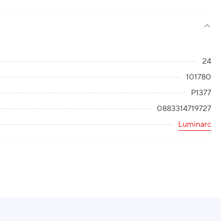
24
101780
P1377
0883314719727
Luminarc