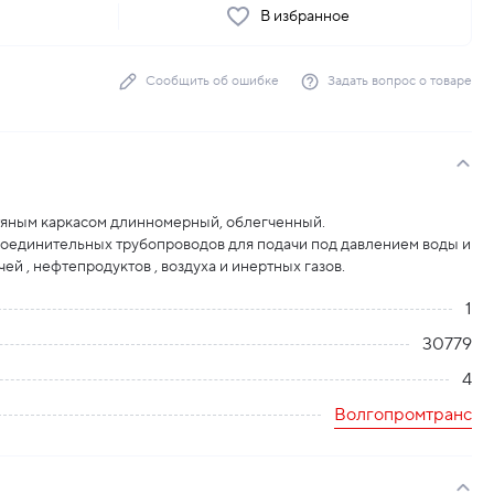
ь
В избранное
Сообщить об ошибке
Задать вопрос о товаре
тяным каркасом длинномерный, облегченный.
соединительных трубопроводов для подачи под давлением воды и
ей , нефтепродуктов , воздуха и инертных газов.
1
30779
4
Волгопромтранс