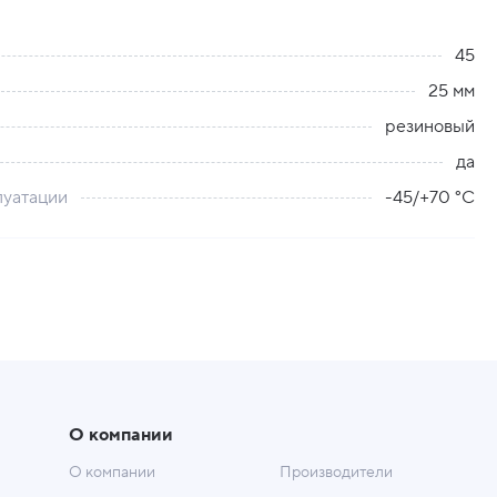
45
25 мм
резиновый
да
луатации
-45/+70 °C
О компании
О компании
Производители