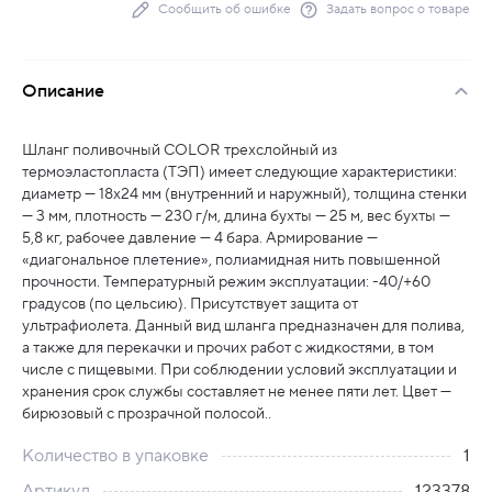
Сообщить об ошибке
Задать вопрос о товаре
Описание
Шланг поливочный COLOR трехслойный из
термоэластопласта (ТЭП) имеет следующие характеристики:
диаметр — 18х24 мм (внутренний и наружный), толщина стенки
— 3 мм, плотность — 230 г/м, длина бухты — 25 м, вес бухты —
5,8 кг, рабочее давление — 4 бара. Армирование —
«диагональное плетение», полиамидная нить повышенной
прочности. Температурный режим эксплуатации: -40/+60
градусов (по цельсию). Присутствует защита от
ультрафиолета. Данный вид шланга предназначен для полива,
а также для перекачки и прочих работ с жидкостями, в том
числе с пищевыми. При соблюдении условий эксплуатации и
хранения срок службы составляет не менее пяти лет. Цвет —
бирюзовый с прозрачной полосой..
Количество в упаковке
1
Артикул
123378