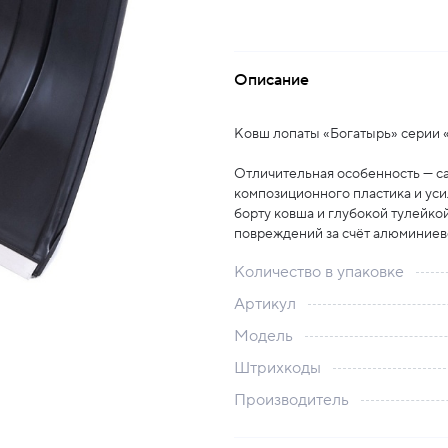
Описание
Ковш лопаты «Богатырь» серии «
Отличительная особенность — с
композиционного пластика и уси
борту ковша и глубокой тулейко
повреждений за счёт алюминиев
Количество в упаковке
Артикул
Модель
Штрихкоды
Производитель