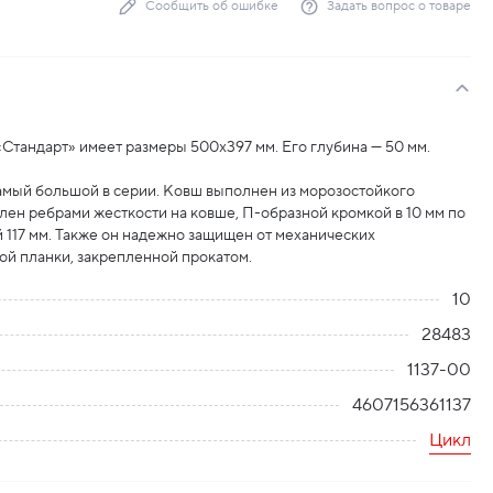
Сообщить об ошибке
Задать вопрос о товаре
Стандарт» имеет размеры 500х397 мм. Его глубина — 50 мм.
амый большой в серии. Ковш выполнен из морозостойкого
лен ребрами жесткости на ковше, П-образной кромкой в 10 мм по
й 117 мм. Также он надежно защищен от механических
ой планки, закрепленной прокатом.
10
28483
1137-00
4607156361137
Цикл