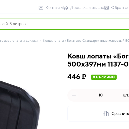
Контакты
Доставка и оплата
Обратная
говые лопаты и движки
Ковш лопаты «Богатырь Стандарт» пластмассовый 50
Ковш лопаты «Бог
500х397мм 1137-0
446 ₽
В НАЛИЧИИ
шт.
Сравнит