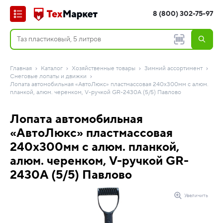
8 (800) 302-75-97
Главная
Каталог
Хозяйственные товары
Зимний ассортимент
Снеговые лопаты и движки
Лопата автомобильная «АвтоЛюкс» пластмассовая 240х300мм с алюм.
планкой, алюм. черенком, V-ручкой GR-2430A (5/5) Павлово
Лопата автомобильная
«АвтоЛюкс» пластмассовая
240х300мм с алюм. планкой,
алюм. черенком, V-ручкой GR-
2430A (5/5) Павлово
Увеличить