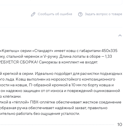
Сообщить об ошибке
Задать вопрос о товаре
 «Крепыш» серии «Стандарт» имеет ковш с габаритами 450х335
у, стальной черенок и V-ручку. Длина лопаты в сборе — 1,33
 ТРЕБУЕТСЯ СБОРКА! Саморезы в комплект не входят.
 крепкой в серии. Идеально подойдет для расчистки подъездных
ого льда. Ковш выполнен из морозостойкого композиционного
ости на ковше, П-образной кромкой в 10 мм по борту ковша и
е он надежно защищен от от износа и повреждений оцинкованной
ю клёпками.
улкой в «тёплой» ПВХ-оплётке обеспечивает жесткое соединение
-образная ручка обеспечивает надёжный захват, правильно
лительно работать без ощущения усталости.
10