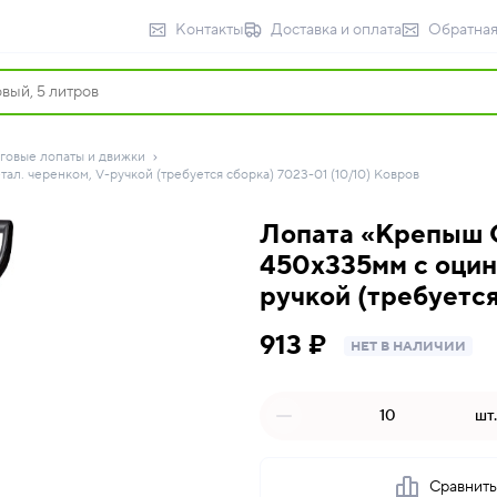
Контакты
Доставка и оплата
Обратная
говые лопаты и движки
л. черенком, V-ручкой (требуется сборка) 7023-01 (10/10) Ковров
Лопата «Крепыш 
450х335мм с оцинк
ручкой (требуется
913 ₽
НЕТ В НАЛИЧИИ
шт.
Сравнит