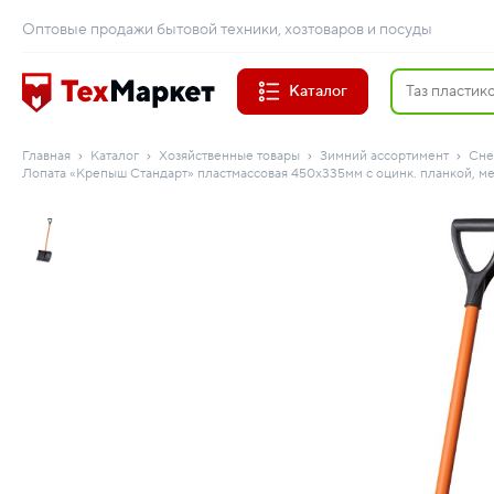
Оптовые продажи бытовой техники, хозтоваров и посуды
Каталог
Главная
Каталог
Хозяйственные товары
Зимний ассортимент
Сне
Лопата «Крепыш Стандарт» пластмассовая 450х335мм с оцинк. планкой, мета