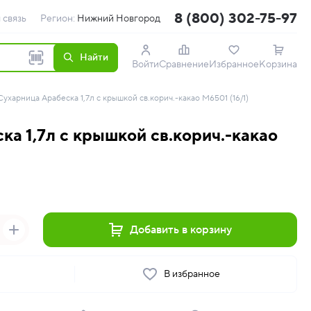
8 (800) 302-75-97
 связь
Регион:
Нижний Новгород
Найти
Войти
Сравнение
Избранное
Корзина
Сухарница Арабеска 1,7л с крышкой св.корич.-какао М6501 (16/1)
а 1,7л с крышкой св.корич.-какао
Добавить в корзину
ь
В избранное