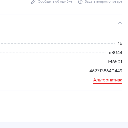
Сообщить об ошибке
Задать вопрос о товаре
16
68044
М6501
4627138640449
Альтернатива