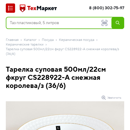
8 (800) 302-75-97
Главная
Каталог
Посуда
Керамическая посуда
Керамические тарелки
Тарелка суповая 500мл/22см фкруг CS228922-A снежная королева/з
(36/6)
Тарелка суповая 500мл/22см
фкруг CS228922-A снежная
королева/з (36/6)
Увеличить