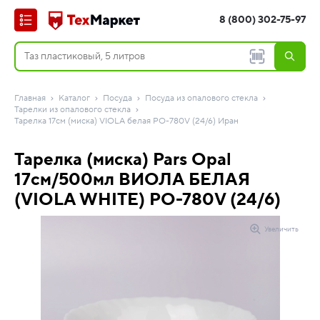
8 (800) 302-75-97
Главная
Каталог
Посуда
Посуда из опалового стекла
Тарелки из опалового стекла
Тарелка 17см (миска) VIOLA белая PO-780V (24/6) Иран
Тарелка (миска) Pars Opal
17см/500мл ВИОЛА БЕЛАЯ
(VIOLA WHITE) PO-780V (24/6)
Увеличить