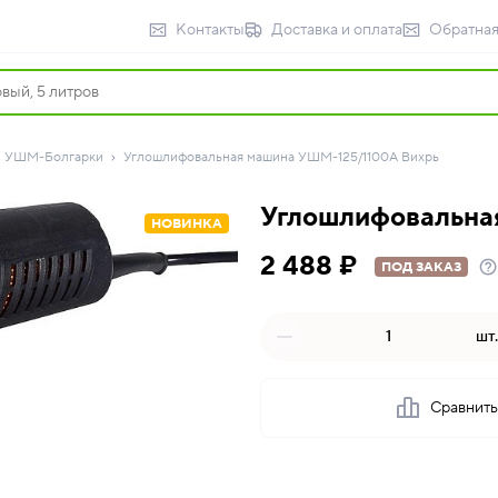
Контакты
Доставка и оплата
Обратная
УШМ-Болгарки
Углошлифовальная машина УШМ-125/1100А Вихрь
Углошлифовальна
НОВИНКА
2 488 ₽
ПОД ЗАКАЗ
шт.
Сравнит