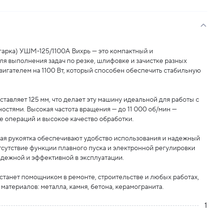
арка) УШМ-125/1100А Вихрь — это компактный и
я выполнения задач по резке, шлифовке и зачистке разных
игателем на 1100 Вт, который способен обеспечить стабильную
тавляет 125 мм, что делает эту машину идеальной для работы с
стями. Высокая частота вращения — до 11 000 об/мин —
 операций и высокое качество обработки.
ая рукоятка обеспечивают удобство использования и надежный
отсутствие функции плавного пуска и электронной регулировки
надежной и эффективной в эксплуатации.
танет помощником в ремонте, строительстве и любых работах,
материалов: металла, камня, бетона, керамогранита.
1