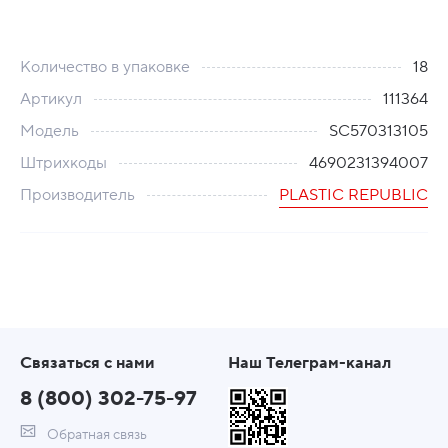
Количество в упаковке
18
Артикул
111364
Модель
SC570313105
Штрихкоды
4690231394007
Производитель
PLASTIC REPUBLIC
Связаться с нами
Наш Телеграм-канал
8 (800) 302-75-97
Обратная связь