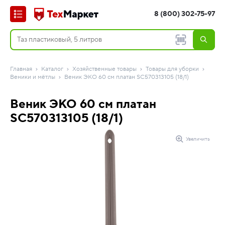
8 (800) 302-75-97
Главная
Каталог
Хозяйственные товары
Товары для уборки
Веники и мётлы
Веник ЭКО 60 см платан SC570313105 (18/1)
Веник ЭКО 60 см платан
SC570313105 (18/1)
Увеличить