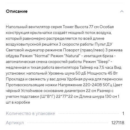
Описание
Напольный вентилятор серия Tower Высота 77 см Особая
конструкция крыльчатки создаёт мощный поток воздуха,
который равномерно распределяется по всей длине
воздуховыпускной решётки 3 скорости работы Пульт ДУ
Световой индикатор режимов Поворот (право/лево) 3 режива
обдува Режим "Normal" Режим "Natural" - имитация бриза -
автоматическая смена скоростей работы Режим "Sleep" -
медленная и тихая работа вентилятора Таймер на 7,5 часа Вид
установки: напольный Уровень шума 50 дБ Мощность 45 Вт
Прохлада и свежесть у вас дома Удобная ручка для переноски
Противоскользящие ножки Напряжение 220-240В 50Гц Цвет
чёрный Устойчивое основание диаметром 22 см Размер с
учетом подставки (Ш*В*Г) 22*77*22 см Длина шнура 130 см 1
шт в коробке
Количество в упаковке
1
Артикул
127118