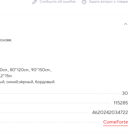
Сообщить об ошибке
Задать вопрос о товаре
снове.
0см., 80*120см., 90*150см.,
,2*15м.
ый, синий,чёрный, бордовый.
30
115285
4620242034722
ComeForte