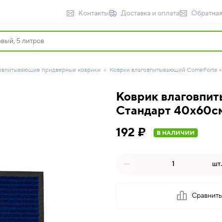
Контакты
Доставка и оплата
Обратная
овпитывающие придверные коврики
Коврик влаговпитывающий ComeForte «
Коврик влаговпи
Стандарт 40х60см
192 ₽
В НАЛИЧИИ
шт.
Сравнит