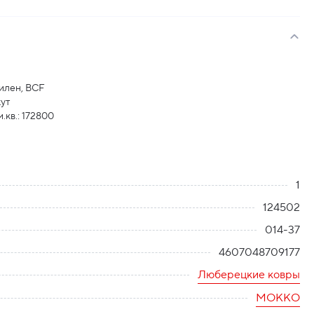
илен, BCF
жут
.кв.: 172800
1
124502
014-37
4607048709177
Люберецкие ковры
МОККО