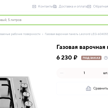
Контакты
Доставка и оплата
Обратная
иваемые рабочие поверхности
Газовая варочная панель Leonord LEG-60405
Газовая варочная
6 230 ₽
ПОД ЗАКАЗ
шт.
Сравнит