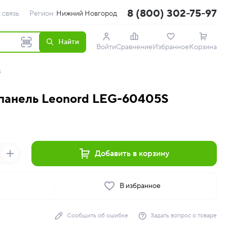
8 (800) 302-75-97
 связь
Регион:
Нижний Новгород
Найти
Войти
Сравнение
Избранное
Корзина
S
 панель Leonord LEG-60405S
Добавить в корзину
ь
В избранное
Сообщить об ошибке
Задать вопрос о товаре