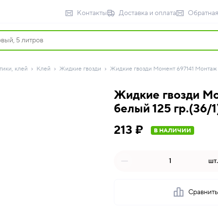
Контакты
Доставка и оплата
Обратная
тики, клей
Клей
Жидкие гвозди
Жидкие гвозди Момент 697141 Монтаж Э
Жидкие гвозди Мо
белый 125 гр.(36/1
213 ₽
В НАЛИЧИИ
шт.
Сравнит