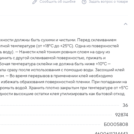
Сообщить об ошибке
Задать вопрос о товаре
хности должны быть сухими и чистыми. Перед склеиванием
ной температуре (от +18°C до +25°C). Одна из поверхностей
 воду). --- Нанести клей тонким ровным слоем на одну из
инить с другой склеиваемой поверхностью, прижать и
абочая температура склейки не должна быть ниже +10°С ---
алы сразу после использования с помощью воды. Засохший клей
м. --- Во время перерывов в применении клей необходимо
 избежать образования поверхностной пленки. При попадании на
промыть водой. Хранить плотно закрытым при температуре от +5°C
дности высохшие остатки клея утилизировать как бытовой отход.
36
92874
Б0005808