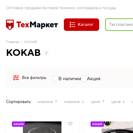
Оптовые продажи бытовой техники, хозтоваров и посуды
Каталог
Главная
KOKAB
KOKAB
2
Все фильтры
В наличии
Акция
Сортировать:
новизне ↑
новизне ↓
цене ↑
цене ↓
АКЦИЯ
АКЦИЯ