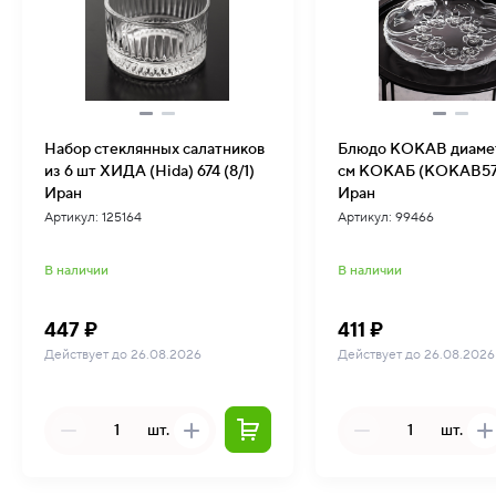
Набор стеклянных салатников
Блюдо KOKAB диамет
из 6 шт ХИДА (Hida) 674 (8/1)
см КОКАБ (KOKAB578
Иран
Иран
Артикул: 125164
Артикул: 99466
В наличии
В наличии
447 ₽
411 ₽
Действует до 26.08.2026
Действует до 26.08.2026
шт.
шт.