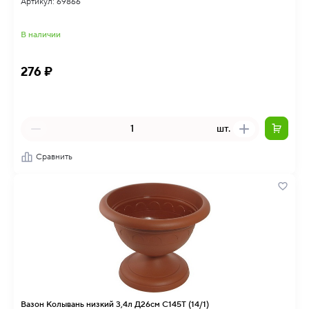
Артикул: 69866
В наличии
276 ₽
шт.
Сравнить
Вазон Колывань низкий 3,4л Д26см С145Т (14/1)