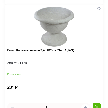
Вазон Колывань низкий 3,4л Д26см С145М (14/1)
Артикул: 85143
В наличии
231 ₽
шт.