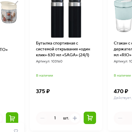
Бутылка спортивная с
Стакан с
системой открывания «один
держателем и крыш
TTO»
клик» 630 мл «SAGA» (24/1)
мл «RIO» 
Артикул: 103160
Артикул: 1
В наличии
В наличии
375 ₽
470 ₽
Действует
шт.