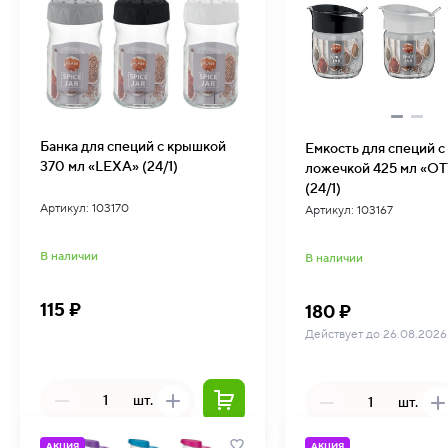
Банка для специй с крышкой
Емкость для специй с
370 мл «LEXA» (24/1)
ложечкой 425 мл «O
(24/1)
Артикул: 103170
Артикул: 103167
В наличии
В наличии
115 ₽
180 ₽
Действует до 26.08.2026
шт.
шт.
АКЦИЯ
АКЦИЯ