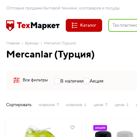
Оптовые продажи бытовой техники, хозтоваров и посуды
Каталог
Главная
Бренды
Mercanlar (Турция)
Mercanlar (Турция)
Все фильтры
В наличии
Акция
Сортировать:
новизне ↑
новизне ↓
цене ↑
цене ↓
АКЦИЯ