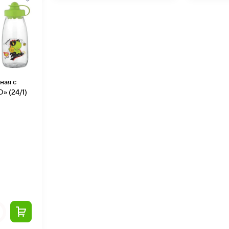
ая с
» (24/1)