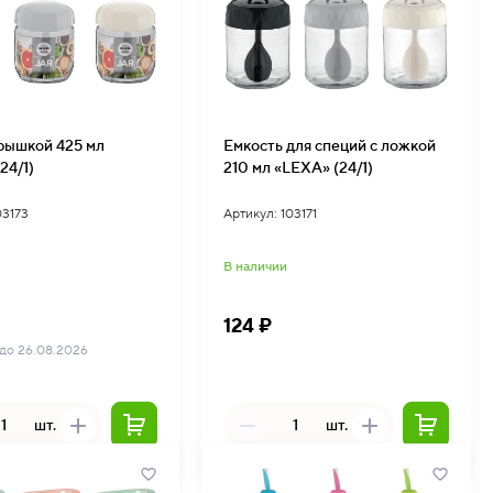
крышкой 425 мл
Емкость для специй с ложкой
24/1)
210 мл «LEXA» (24/1)
03173
Артикул: 103171
В наличии
124 ₽
 до 26.08.2026
шт.
шт.