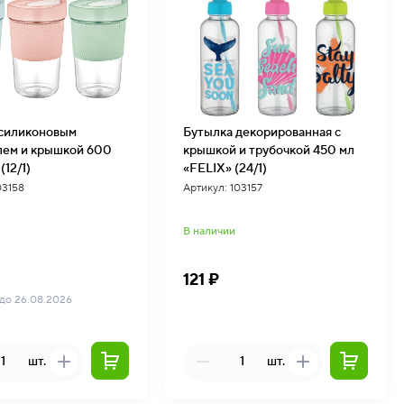
 силиконовым
Бутылка декорированная с
кой 600
крышкой и трубочкой 450 мл
(12/1)
«FELIX» (24/1)
03158
Артикул: 103157
В наличии
121 ₽
 до 26.08.2026
шт.
шт.