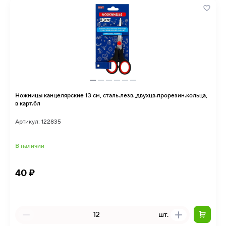
Ножницы канцелярские 13 см, сталь.лезв.,двухцв.прорезин.кольца,
в карт.бл
Артикул: 122835
В наличии
40 ₽
шт.