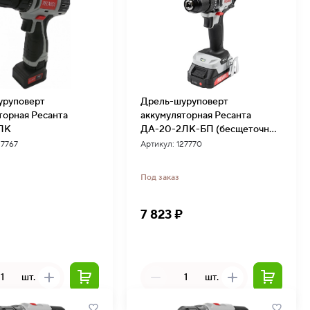
уруповерт
Дрель-шуруповерт
торная Ресанта
аккумуляторная Ресанта
ЛК
ДА-20-2ЛК-БП (бесщеточный
двигатель) в Москве
27767
Артикул: 127770
Под заказ
7 823 ₽
шт.
шт.