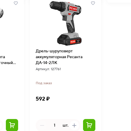
Дрель-шуруповерт
нта
аккумуляторная Ресанта
точный
ДА-14-2ЛК
Артикул: 127761
Под заказ
592 ₽
шт.