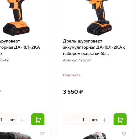
уруповерт
Дрель-шуруповерт
торная ДА-18Л-2КА
аккумуляторная ДА-16Л-2КА с
рь
набором оснастки 65
предметов Вихрь
28742
Артикул: 128737
Под заказ
₽
3 550 ₽
шт.
шт.