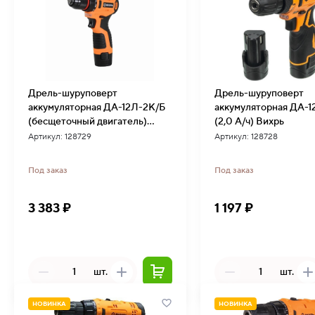
Дрель-шуруповерт
Дрель-шуруповерт
аккумуляторная ДА-12Л-2К/Б
аккумуляторная ДА-
(бесщеточный двигатель)
(2,0 А/ч) Вихрь
Вихрь
Артикул: 128729
Артикул: 128728
Под заказ
Под заказ
3 383 ₽
1 197 ₽
шт.
шт.
НОВИНКА
НОВИНКА