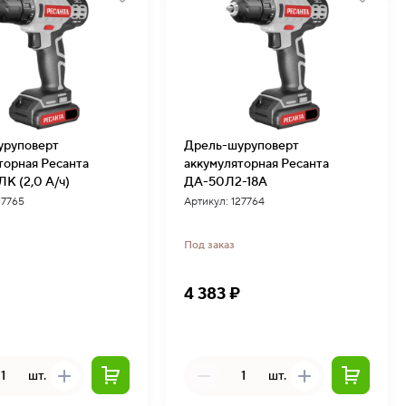
уруповерт
Дрель-шуруповерт
торная Ресанта
аккумуляторная Ресанта
К (2,0 А/ч)
ДА-50Л2-18А
27765
Артикул: 127764
Под заказ
₽
4 383 ₽
шт.
шт.