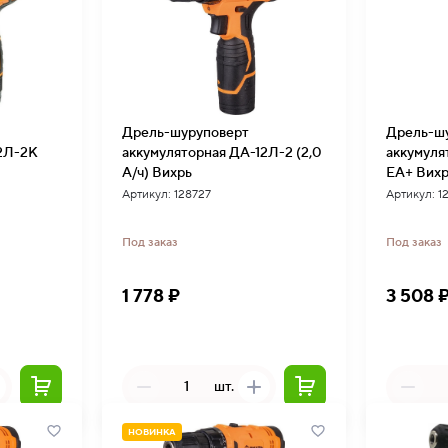
Дрель-шуруповерт
Дрель-ш
12Л-2К
аккумуляторная ДА-12Л-2 (2,0
аккумуля
А/ч) Вихрь
ЕА+ Вих
Артикул: 128727
Артикул: 1
Под заказ
Под заказ
1 778 ₽
3 508 
шт.
НОВИНКА