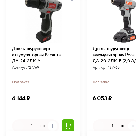
Дрель-шуруповерт
Дрель-шуруповерт
аккумуляторная Ресанта
аккумуляторная Реса
ДА-24-2ЛК-У
ДА-20-2ЛК-Б (2,0 А/
(бесщеточный двигат
Артикул: 127769
Артикул: 127768
Под заказ
Под заказ
6 144 ₽
6 053 ₽
шт.
шт.