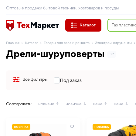
Оптовые продажи бытовой техники, хозтоваров и посуды
Каталог
Главная
Каталог
Товары для сада и ремонта
Электроинструменты
Дрели-шуруповерты
39
Все фильтры
Под заказ
Сортировать:
новизне ↑
новизне ↓
цене ↑
цене ↓
НОВИНКА
НОВИНКА