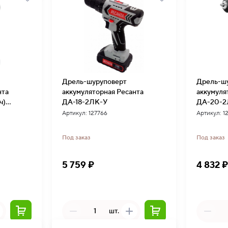
Дрель-шуруповерт
Дрель-ш
нта
аккумуляторная Ресанта
аккумуля
ч)
ДА-18-2ЛК-У
ДА-20-2Л
ель)
Артикул: 127766
Артикул: 1
Под заказ
Под заказ
5 759 ₽
4 832 
шт.