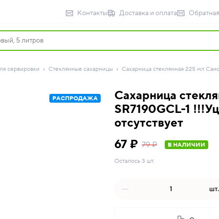
Контакты
Доставка и оплата
Обратная
ля сервировки
Стеклянные сахарницы
Сахарница стеклянная 225 мл Санс
Сахарница стекля
РАСПРОДАЖА
SR7190GCL-1 !!!У
отсутствует
67 ₽
79 ₽
В НАЛИЧИИ
Осталось 3 шт.
шт.