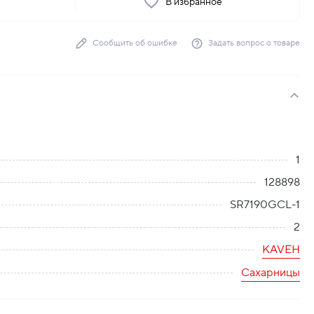
ь
В избранное
Сообщить об ошибке
Задать вопрос о товаре
1
128898
SR7190GCL-1
2
KAVEH
Сахарницы