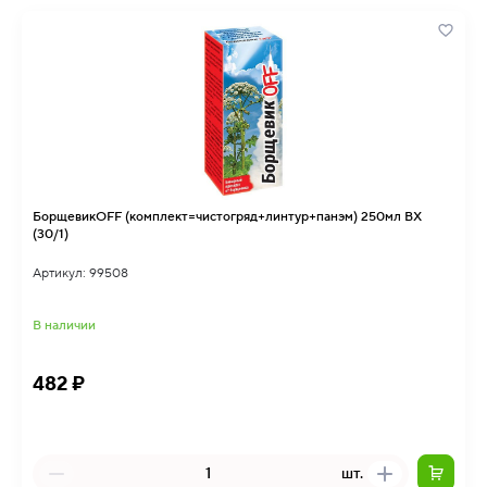
БорщевикOFF (комплект=чистогряд+линтур+панэм) 250мл ВХ
(30/1)
Артикул: 99508
В наличии
482 ₽
шт.