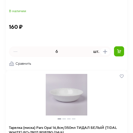
В наличии
160 ₽
шт.
Сравнить
Тарелка (миска) Pars Opal 16,8см/350мл ТИДАЛ БЕЛЫЙ (TIDAL
WHITE) PO-780T/RSB780 (24/6)