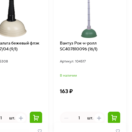
альта бежевый флэк
Вантуз Рок-н-ролл
/04 (9/1)
SC407810096 (16/1)
15308
Артикул: 104517
В наличии
163 ₽
шт.
шт.