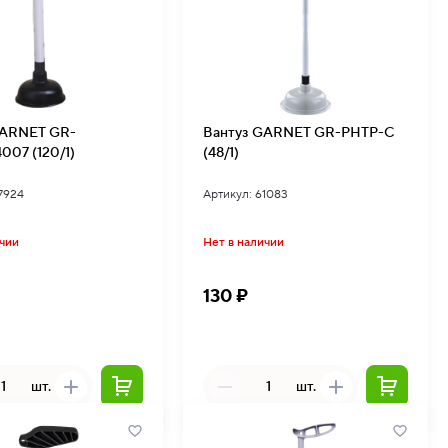
GARNET GR-
Вантуз GARNET GR-PHTP-C
007 (120/1)
(48/1)
7924
Артикул: 61083
ичии
Нет в наличии
130 ₽
шт.
шт.