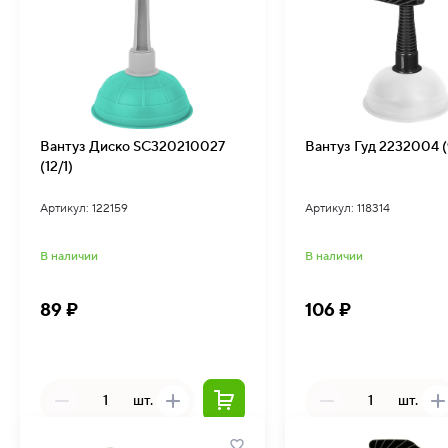
Вантуз Диско SC320210027
Вантуз Гуд 2232004 (
(12/1)
Артикул: 122159
Артикул: 118314
В наличии
В наличии
89 ₽
106 ₽
шт.
шт.