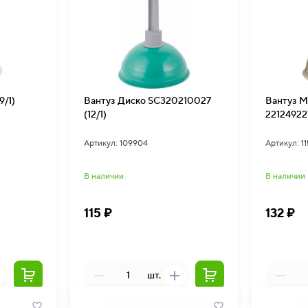
9/1)
Вантуз Диско SC320210027
Вантуз М
(12/1)
221249227
Артикул: 109904
Артикул: 1
В наличии
В наличии
115 ₽
132 ₽
шт.