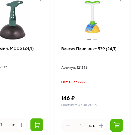
езин. М005 (24/1)
Вантуз Памп микс 539 (24/1)
3609
Артикул: 121396
Нет в наличии
146 ₽
Поступит 07.08.2026
шт.
шт.