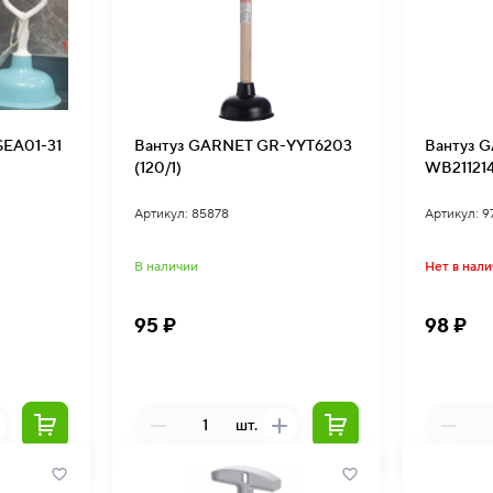
SEA01-31
Вантуз GARNET GR-YYT6203
Вантуз 
(120/1)
WB211214
Артикул: 85878
Артикул: 9
В наличии
Нет в нал
95 ₽
98 ₽
шт.