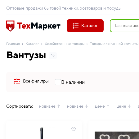
Оптовые продажи бытовой техники, хозтоваров и посуды
Каталог
Главная
Каталог
Хозяйственные товары
Товары для ванной комнаты 
Вантузы
18
Все фильтры
В наличии
Сортировать:
новизне ↑
новизне ↓
цене ↑
цене ↓